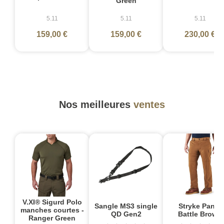
Green
5.11
5.11
5.11
159,00 €
159,00 €
230,00 €
Nos meilleures
ventes
V.XI® Sigurd Polo
Sangle MS3 single
Stryke Pant -
manches courtes -
QD Gen2
Battle Brown
Ranger Green