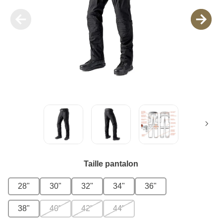
Taille pantalon
28"
30"
32"
34"
36"
38"
40"
42"
44"