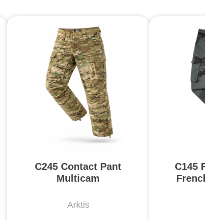
C245 Contact Pant
C145 Fiel
Multicam
French D
Arktis
Ar