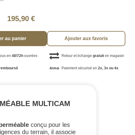
195,90 €
er au panier
Ajouter aux favoris
vous en
48/72h
ouvrées
Retour et échange
gratuit
en magasin
remboursé
Paiement sécurisé en
2x, 3x ou 4x
RMÉABLE MULTICAM
mperméable
conçu pour les
ences du terrain, il associe