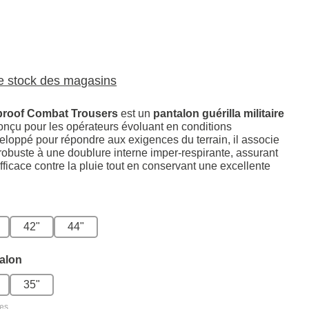
le stock des magasins
proof Combat Trousers
est un
pantalon guérilla militaire
nçu pour les opérateurs évoluant en conditions
loppé pour répondre aux exigences du terrain, il associe
 robuste à une doublure interne imper-respirante, assurant
fficace contre la pluie tout en conservant une excellente
42"
44"
alon
35"
les