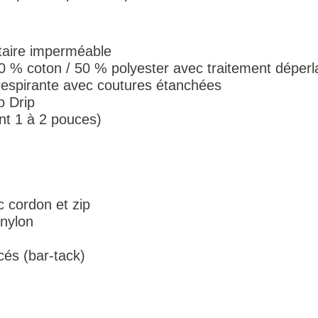
taire imperméable
 50 % coton / 50 % polyester avec traitement dépe
respirante avec coutures étanchées
o Drip
ent 1 à 2 pouces)
c cordon et zip
 nylon
cés (bar-tack)