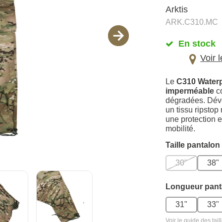
Arktis
ARK.C310.MC
En stock
Voir 
Le
C310 Water
imperméable
co
dégradées. Déve
un tissu ripstop
une protection e
mobilité.
Taille pantalon
30"
38"
Longueur pant
31"
33"
Voir le guide des tail