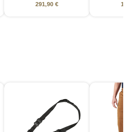
291,90 €
183