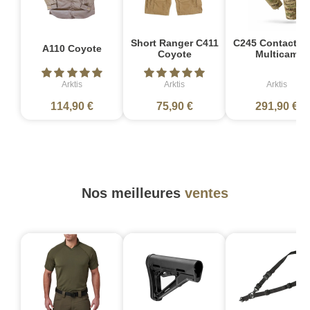
Short Ranger C411
C245 Contact P
A110 Coyote
Coyote
Multicam
Arktis
Arktis
Arktis
114,90 €
75,90 €
291,90 €
Nos meilleures
ventes