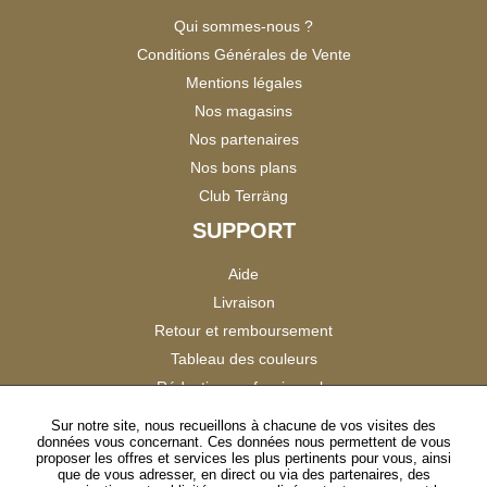
Qui sommes-nous ?
Conditions Générales de Vente
Mentions légales
Nos magasins
Nos partenaires
Nos bons plans
Club Terräng
SUPPORT
Aide
Livraison
Retour et remboursement
Tableau des couleurs
Réduction professionnels
Catalogues
Sur notre site, nous recueillons à chacune de vos visites des
données vous concernant. Ces données nous permettent de vous
Satisfaction Clients
proposer les offres et services les plus pertinents pour vous, ainsi
que de vous adresser, en direct ou via des partenaires, des