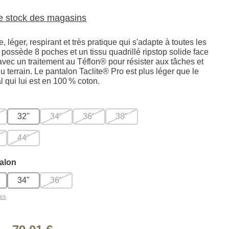
le stock des magasins
, léger, respirant et très pratique qui s'adapte à toutes les
 possède 8 poches et un tissu quadrillé ripstop solide face
vec un traitement au Téflon® pour résister aux tâches et
u terrain. Le pantalon Taclite® Pro est plus léger que le
l qui lui est en 100 % coton.
32"
34"
36"
38"
44"
alon
34"
36"
les