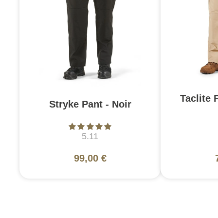
Taclite 
Stryke Pant - Noir
5.11
99,00 €