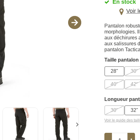
En stock
Voir 
Pantalon robuste
morphologies. Il
aux déchirures a
aux salissures d
pantalon Tactica
Taille pantalon
28"
30"
40"
42"
Longueur pant
30"
32"
Voir le guide des tail