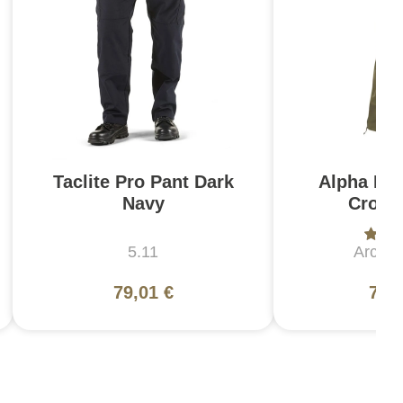
Taclite Pro Pant Dark
Alpha Pan
Navy
Crocod
5.11
Arc'te
79,01 €
739