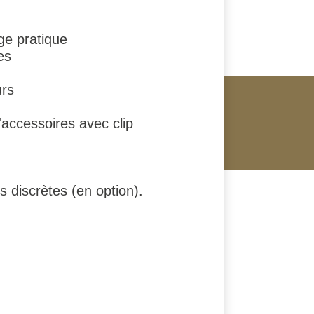
ge pratique
es
urs
'accessoires avec clip
 discrètes (en option).