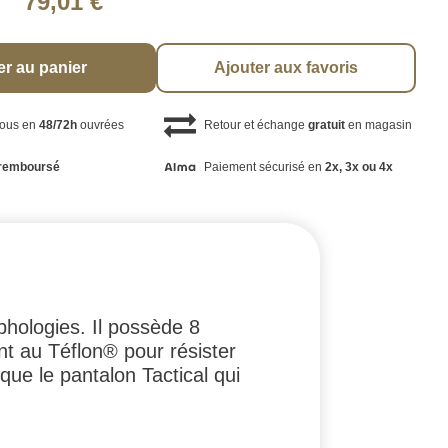
79,01 €
er au panier
Ajouter aux favoris
vous en
48/72h
ouvrées
Retour et échange
gratuit
en magasin
remboursé
Paiement sécurisé en
2x, 3x ou 4x
rphologies. Il possède 8
nt au Téflon® pour résister
que le pantalon Tactical qui