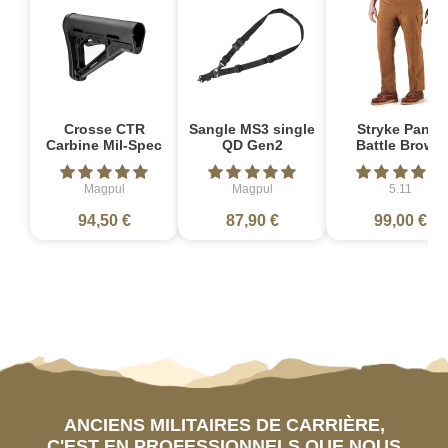
Crosse CTR
Sangle MS3 single
Stryke Pant -
Carbine Mil-Spec
QD Gen2
Battle Brown
Magpul
Magpul
5.11
94,50 €
87,90 €
99,00 €
ANCIENS MILITAIRES DE CARRIÈRE,
C'EST EN PROFESSIONNELS QUE NOUS