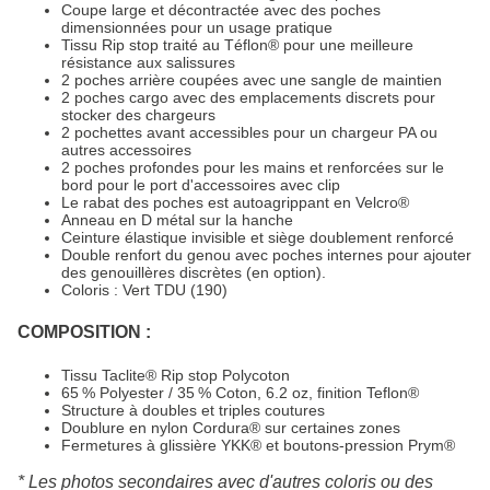
Coupe large et décontractée avec des poches
dimensionnées pour un usage pratique
Tissu Rip stop traité au Téflon® pour une meilleure
résistance aux salissures
2 poches arrière coupées avec une sangle de maintien
2 poches cargo avec des emplacements discrets pour
stocker des chargeurs
2 pochettes avant accessibles pour un chargeur PA ou
autres accessoires
2 poches profondes pour les mains et renforcées sur le
bord pour le port d'accessoires avec clip
Le rabat des poches est autoagrippant en Velcro®
Anneau en D métal sur la hanche
Ceinture élastique invisible et siège doublement renforcé
Double renfort du genou avec poches internes pour ajouter
des genouillères discrètes (en option).
Coloris : Vert TDU (190)
COMPOSITION :
Tissu Taclite® Rip stop Polycoton
65 % Polyester / 35 % Coton, 6.2 oz, finition Teflon®
Structure à doubles et triples coutures
Doublure en nylon Cordura® sur certaines zones
Fermetures à glissière YKK® et boutons-pression Prym®
* Les photos secondaires avec d'autres coloris ou des