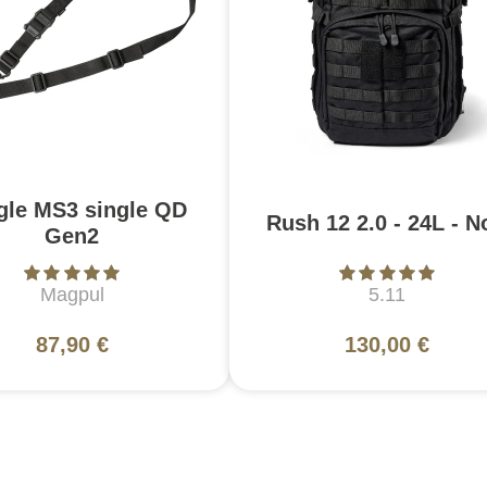
gle MS3 single QD
Rush 12 2.0 - 24L - N
Gen2
Magpul
5.11
87,90 €
130,00 €