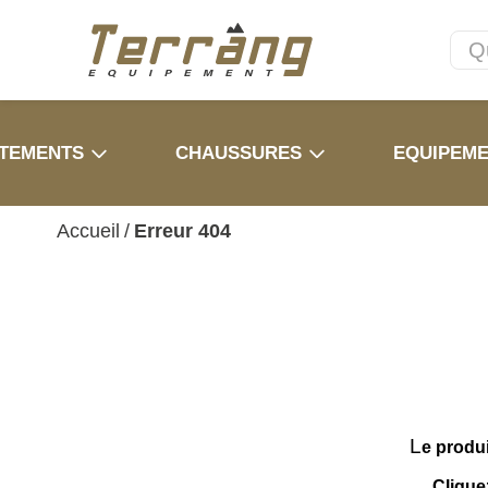
TEMENTS
CHAUSSURES
EQUIPEM
Accueil
/
Erreur 404
L
e produ
Clique