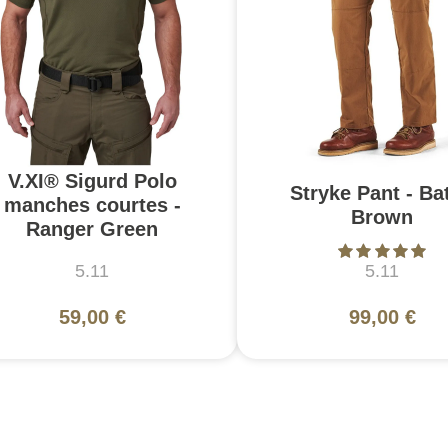
V.XI® Sigurd Polo
Stryke Pant - Bat
manches courtes -
Brown
Ranger Green
5.11
5.11
59,00 €
99,00 €