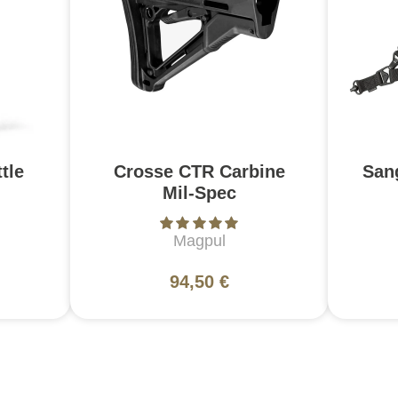
tle
Crosse CTR Carbine
San
Mil-Spec
Magpul
94,50 €