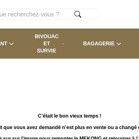
BIVOUAC
ENT
ET
BAGAGERIE
SURVIE
C'était le bon vieux temps !
it que vous avez demandé n'est plus en vente ou a changé
z sur sur l'image pour remonter le MEKONG et retourner à
l