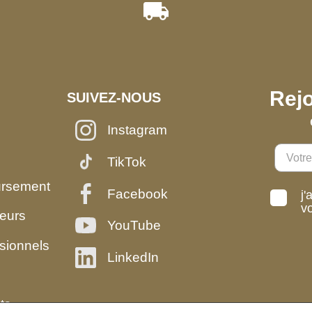
Rejo
SUIVEZ-NOUS
Instagram
TikTok
ursement
Facebook
j'
v
eurs
YouTube
sionnels
LinkedIn
ts