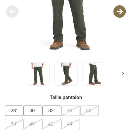
Taille pantalon
28"
30"
32"
34"
36"
38"
40"
42"
44"