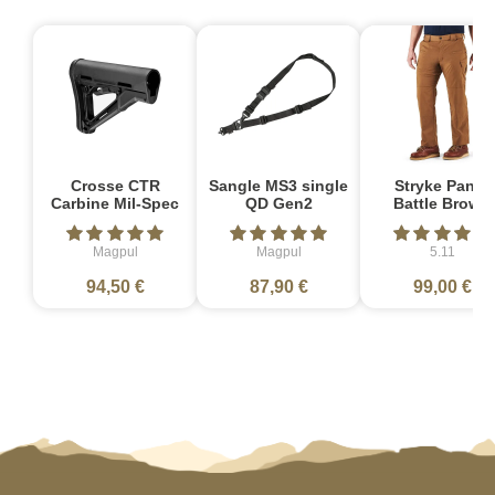
Crosse CTR
Sangle MS3 single
Stryke Pant -
Carbine Mil-Spec
QD Gen2
Battle Brown
Magpul
Magpul
5.11
94,50 €
87,90 €
99,00 €