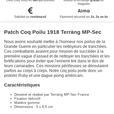
Livré chez vous en
48/72h
ouvrées
Retour et échange
gratuit
en
magasin
Satisfait ou
remboursé
Paiement sécurisé en
2x, 3x ou 4x
Patch Coq Poilu 1918 Terräng MP-Sec
Nous avons souhaité mettre à l'honneur nos poilus de la
Grande Guerre en particulier les nettoyeurs de tranchées.
Ces combattants avaient pour mission de succéder à la
première vague d'assaut et de nettoyer les tranchées et les
fortifications pour éviter que l'ennemi tire dans le dos de
leurs camarades. Ces missions périlleuses se déroulaient
parfois au corps à corps. Notre coq poilu porte donc un
pistoler Ruby et une dague poing américain.
Caractéristiques
Dessiné et réalisé par Terräng MP-Sec France
Fixation Velcro®
Matière gomme
Dimensions : 5 x 8,5 cm