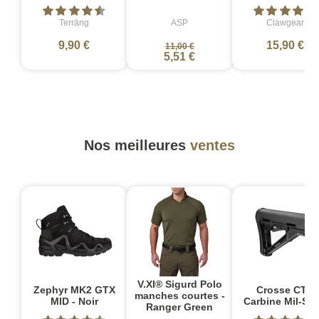
Terräng
ASP
Clawgear
9,90 €
15,90 €
11,00 €
5,51 €
Nos meilleures
ventes
V.XI® Sigurd Polo
Zephyr MK2 GTX
Crosse CTR
manches courtes -
MID - Noir
Carbine Mil-Sp
Ranger Green