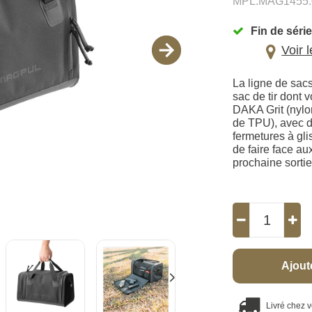
MPL.MAG1455.
Fin de série
Voir 
La ligne de sacs
sac de tir dont 
DAKA Grit (nyl
de TPU), avec d
fermetures à g
de faire face au
prochaine sortie
Ajout
Livré chez 