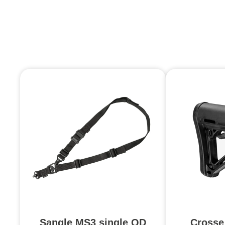
Sangle MS3 single QD
Crosse