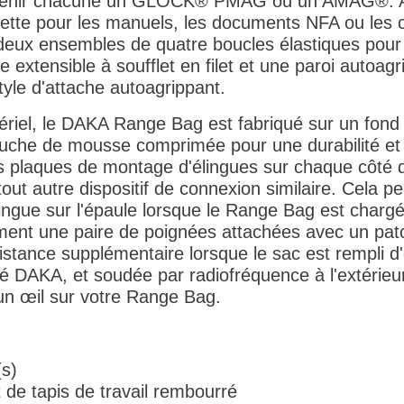
ontenir chacune un GLOCK® PMAG ou un AMAG®. Au
ette pour les manuels, les documents NFA ou les c
 deux ensembles de quatre boucles élastiques pour c
 extensible à soufflet en filet et une paroi autoagr
style d'attache autoagrippant.
ériel, le DAKA Range Bag est fabriqué sur un fond
che de mousse comprimée pour une durabilité et 
a des plaques de montage d'élingues sur chaque côt
t autre dispositif de connexion similaire. Cela pe
ingue sur l'épaule lorsque le Range Bag est charg
ent une paire de poignées attachées avec un pa
istance supplémentaire lorsque le sac est rempli d'
té DAKA, et soudée par radiofréquence à l'extérieur, 
un œil sur votre Range Bag.
(s)
 de tapis de travail rembourré