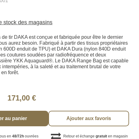
001
le stock des magasins
 de tir DAKA est conçue et fabriquée pour être le dernier
vous aurez besoin. Fabriqué à partir des tissus propriétaires
on 600D enduit de TPU) et DAKA Dura (nylon 840D enduit
es coutures soudées par radiofréquence et deux
lissière YKK Aquaguard®. Le DAKA Range Bag est capable
x intempéries, à la saleté et au traitement brutal de votre
 en forêt.
171,00 €
er au panier
Ajouter aux favoris
vous en
48/72h
ouvrées
Retour et échange
gratuit
en magasin