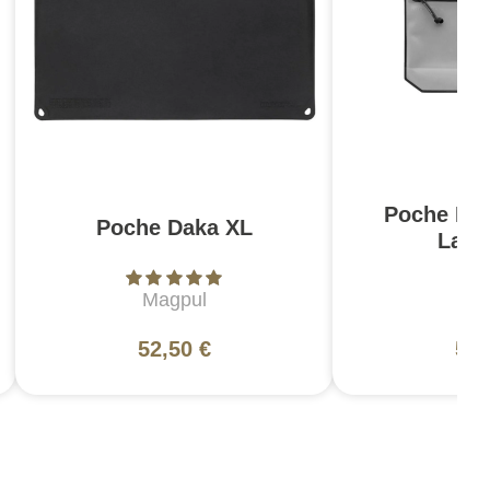
Poche DA
Poche Daka XL
Larg
Magpul
Ma
52,50 €
52,