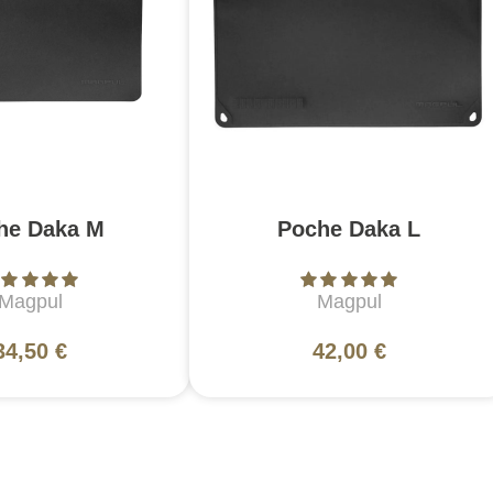
he Daka M
Poche Daka L
Magpul
Magpul
34,50 €
42,00 €