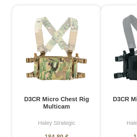
D3CR Micro Chest Rig
D3CR Mi
Multicam
Haley Strategic
Hale
184,80 €
1