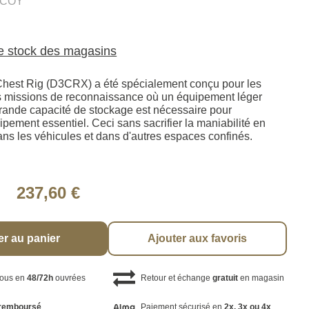
.COY
le stock des magasins
Chest Rig (D3CRX) a été spécialement conçu pour les
les missions de reconnaissance où un équipement léger
rande capacité de stockage est nécessaire pour
uipement essentiel. Ceci sans sacrifier la maniabilité en
ans les véhicules et dans d'autres espaces confinés.
237,60 €
er au panier
Ajouter aux favoris
vous en
48/72h
ouvrées
Retour et échange
gratuit
en magasin
remboursé
Paiement sécurisé en
2x, 3x ou 4x