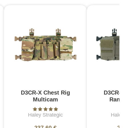
D3CR-X Chest Rig
D3CR-X 
Multicam
Range
Haley Strategic
Haley S
237,60 €
237