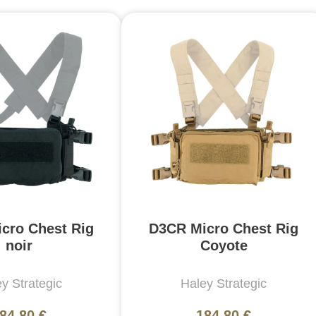
cro Chest Rig
D3CR Micro Chest Rig
noir
Coyote
y Strategic
Haley Strategic
84,80 €
184,80 €