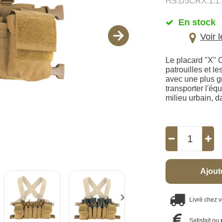
HS.D3CRX.1.1
En stock
Voir 
Le placard "X" 
patrouilles et 
avec une plus g
transporter l'éq
milieu urbain, d
Ajout
Livré chez 
Satisfait ou