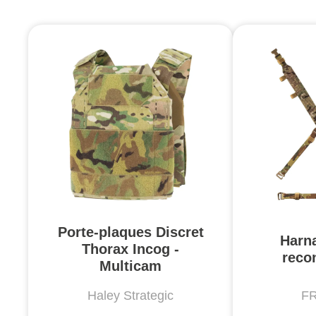
Porte-plaques Discret
Harna
Thorax Incog -
reco
Multicam
Haley Strategic
F