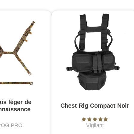
is léger de
Chest Rig Compact Noir
nnaissance
ROG.PRO
Vigilant