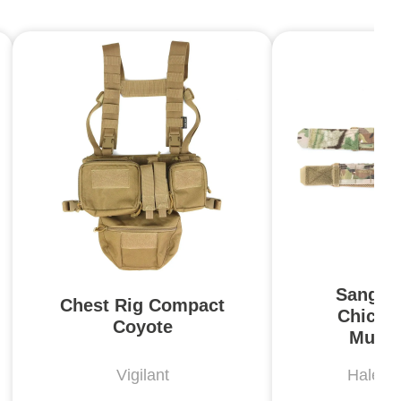
Sangle
Chest Rig Compact
Chicke
Coyote
Multi
Vigilant
Haley S