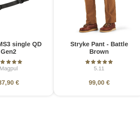
MS3 single QD
Stryke Pant - Battle
Gen2
Brown
Magpul
5.11
87,90 €
99,00 €