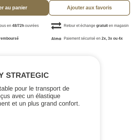
er au panier
Ajouter aux favoris
vous en
48/72h
ouvrées
Retour et échange
gratuit
en magasin
remboursé
Paiement sécurisé en
2x, 3x ou 4x
Y STRATEGIC
ble pour le transport de
nçus avec un élastique
nt et un plus grand confort.