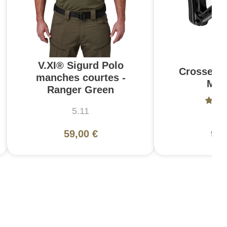
V.XI® Sigurd Polo
Crosse C
manches courtes -
Mil
Ranger Green
5.11
Ma
59,00 €
94,