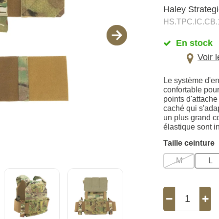
Haley Strateg
HS.TPC.IC.CB.
En stock
Voir 
Le système d'en
confortable pour
points d'attach
caché qui s'ada
un plus grand co
élastique sont i
Taille ceinture
M
L