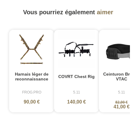
Vous pourriez également
aimer
-
Harnais léger de
Ceinturon Brok
COVRT Chest Rig
reconnaissance
VTAC
FROG.PRO
5.11
5.11
90,00 €
140,00 €
82,00 €
41,00 €