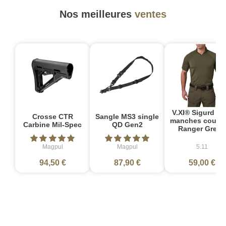
Nos meilleures
ventes
V.XI® Sigurd Po
Crosse CTR
Sangle MS3 single
manches courte
Carbine Mil-Spec
QD Gen2
Ranger Green
Magpul
Magpul
5.11
94,50 €
87,90 €
59,00 €