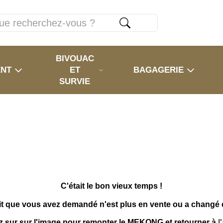
BIVOUAC
ENT
ET
BAGAGERIE
SURVIE
C'était le bon vieux temps !
it que vous avez demandé n'est plus en vente ou a changé
z sur sur l'image pour remonter le MEKONG et retourner à
l