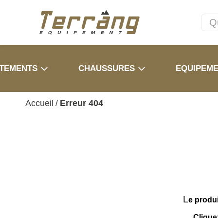
TEMENTS
CHAUSSURES
EQUIPEM
Accueil
/
Erreur 404
L
e produ
Clique