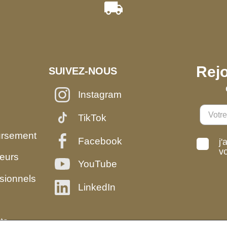
Rejo
SUIVEZ-NOUS
Instagram
TikTok
ursement
Facebook
j'
v
eurs
YouTube
sionnels
LinkedIn
ts