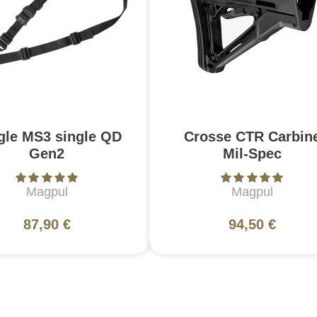
gle MS3 single QD
Crosse CTR Carbin
Gen2
Mil-Spec
Magpul
Magpul
87,90 €
94,50 €