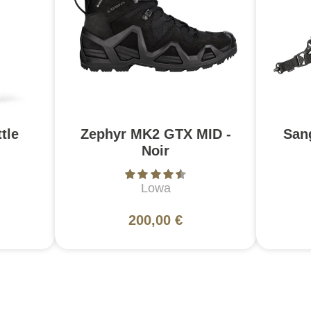
tle
Zephyr MK2 GTX MID -
San
Noir
Lowa
200,00 €