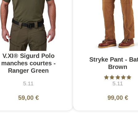
V.XI® Sigurd Polo
Stryke Pant - Bat
manches courtes -
Brown
Ranger Green
5.11
5.11
59,00 €
99,00 €