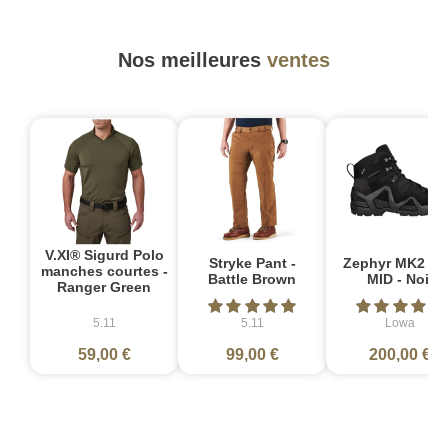
Nos meilleures
ventes
V.XI® Sigurd Polo
Stryke Pant -
Zephyr MK2 G
manches courtes -
Battle Brown
MID - Noir
Ranger Green
5.11
5.11
Lowa
59,00 €
99,00 €
200,00 €