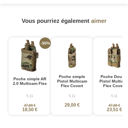
Vous pourriez également
aimer
-50%
-
Poche simple
Poche Double
Poche simple AR
Pistol Multicam
Pistol Multica
2.0 Multicam Flex
Flex Covert
Flex Covert
5.11
5.11
5.11
29,00 €
37,00 €
47,00 €
18,50 €
23,51 €