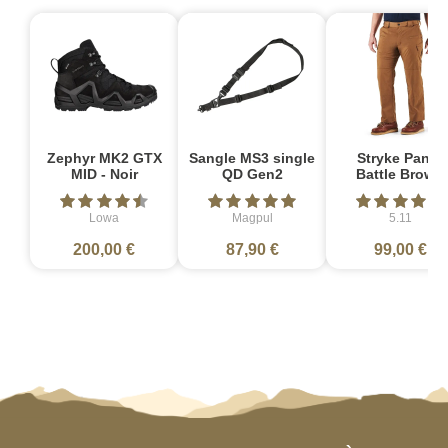
Zephyr MK2 GTX
Sangle MS3 single
Stryke Pant -
MID - Noir
QD Gen2
Battle Brown
Lowa
Magpul
5.11
200,00 €
87,90 €
99,00 €