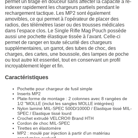
permet un tirage en douceur sans affecter la capacité à ré-
indexer rapidement les chargeurs partiels pendant le
rechargement tactique. Les MP2 sont également
amovibles, ce qui permet à l'opérateur de placer des
radios, des télémètres laser ou des trousses médicales
dans l'espace clos. Le Single Rifle Mag Pouch possède
aussi une pochette élastique tissée à l'avant. Celle-ci
permet de ranger en toute sécurité des chargeurs
supplémentaires, un garrot, des tubes de choc, des
charges, des cartes, une boussole, des lampes de poche
ou tout autre kit essentiel, tout en conservant un profil
incroyablement léger et fin.
Caractéristiques
Pochette pour chargeur de fusil simple
Inserts MP2
Plate-forme de montage : 2 colonnes avec 8 rangées de
1/2 "MOLLE (inclut les sangles MOLLE intégrées)
Nylon laminé MIL-SPEC 500D/1000D / Elastique tissé MIL-
SPEC / Elastique tissé lourd
Crochet extrudé VELCRO® Brand HTH
Cordon de choc MIL-SPEC
Tirettes en élastomère
MP2 : moulé par injection à partir d'un matériau
copolymère exclusif