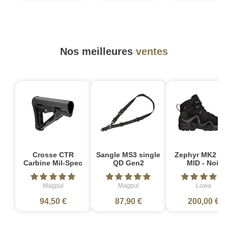
Nos meilleures
ventes
Crosse CTR
Sangle MS3 single
Zephyr MK2 G
Carbine Mil-Spec
QD Gen2
MID - Noir
Magpul
Magpul
Lowa
94,50 €
87,90 €
200,00 €