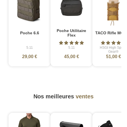
Poche Utilitaire
Poche 6.6
TACO Rifle MOL
Flex
5.11
5.11
HSGI High Spee
Gear®
29,00 €
45,00 €
51,00 €
Nos meilleures
ventes