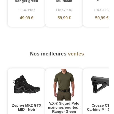
Ranger green
Multicam
FROG.PRO
FROG.PRO
FROG.PRO
49,99 €
59,99 €
59,99 €
Nos meilleures
ventes
V.XI® Sigurd Polo
Zephyr MK2 GTX
Crosse CTR
manches courtes -
MID - Noir
Carbine Mil-Sp
Ranger Green