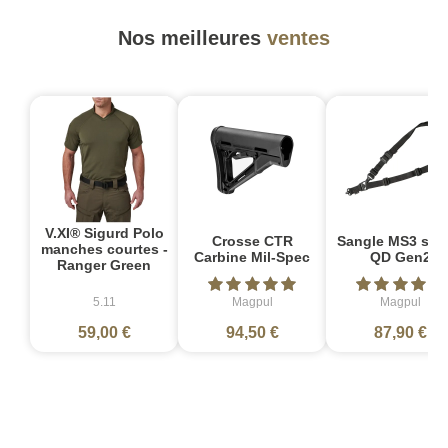
Nos meilleures
ventes
V.XI® Sigurd Polo
Crosse CTR
Sangle MS3 sin
manches courtes -
Carbine Mil-Spec
QD Gen2
Ranger Green
5.11
Magpul
Magpul
59,00 €
94,50 €
87,90 €