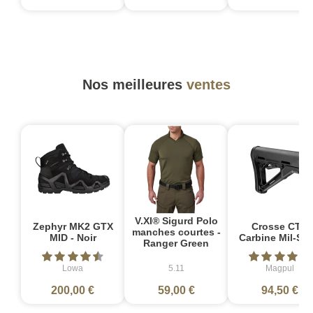
Nos meilleures
ventes
V.XI® Sigurd Polo
Zephyr MK2 GTX
Crosse CTR
manches courtes -
MID - Noir
Carbine Mil-Sp
Ranger Green
Lowa
5.11
Magpul
200,00 €
59,00 €
94,50 €