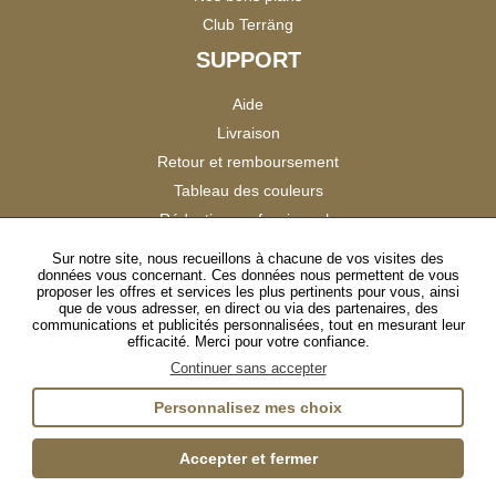
Club Terräng
SUPPORT
Aide
Livraison
Retour et remboursement
Tableau des couleurs
Réduction professionnels
Catalogues
Sur notre site, nous recueillons à chacune de vos visites des
données vous concernant. Ces données nous permettent de vous
Satisfaction Clients
proposer les offres et services les plus pertinents pour vous, ainsi
que de vous adresser, en direct ou via des partenaires, des
communications et publicités personnalisées, tout en mesurant leur
SUIVEZ-NOUS
efficacité. Merci pour votre confiance.
Continuer sans accepter
Personnalisez mes choix
Instagram
TikTok
Facebook
YouTube
LinkedIn
Accepter et fermer
Gestion des cookies
Plan du site