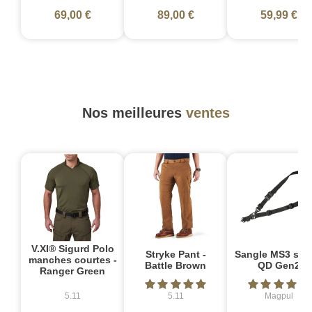
69,00 €
89,00 €
59,99 €
Nos meilleures
ventes
V.XI® Sigurd Polo
Stryke Pant -
Sangle MS3 sin
manches courtes -
Battle Brown
QD Gen2
Ranger Green
5.11
5.11
Magpul