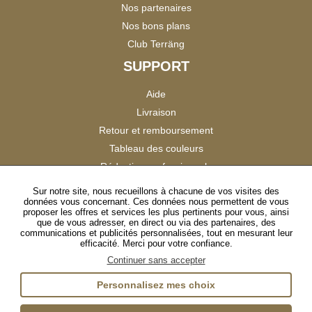
Nos partenaires
Nos bons plans
Club Terräng
SUPPORT
Aide
Livraison
Retour et remboursement
Tableau des couleurs
Réduction professionnels
Catalogues
Sur notre site, nous recueillons à chacune de vos visites des
données vous concernant. Ces données nous permettent de vous
Satisfaction Clients
proposer les offres et services les plus pertinents pour vous, ainsi
que de vous adresser, en direct ou via des partenaires, des
communications et publicités personnalisées, tout en mesurant leur
SUIVEZ-NOUS
efficacité. Merci pour votre confiance.
Continuer sans accepter
Personnalisez mes choix
Instagram
TikTok
Facebook
YouTube
LinkedIn