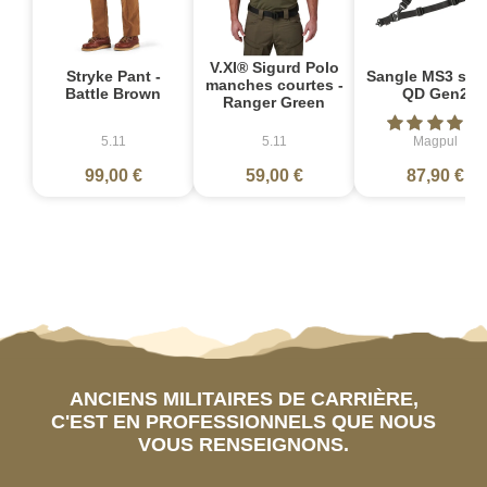
V.XI® Sigurd Polo
Stryke Pant -
Sangle MS3 sin
manches courtes -
Battle Brown
QD Gen2
Ranger Green
5.11
5.11
Magpul
99,00 €
59,00 €
87,90 €
ANCIENS MILITAIRES DE CARRIÈRE,
C'EST EN PROFESSIONNELS QUE NOUS
VOUS RENSEIGNONS.