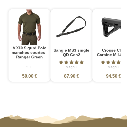
V.XI® Sigurd Polo
Sangle MS3 single
Crosse CTR
manches courtes -
QD Gen2
Carbine Mil-Sp
Ranger Green
5.11
Magpul
Magpul
59,00 €
87,90 €
94,50 €