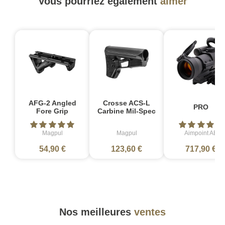
Vous pourriez également
aimer
AFG-2 Angled
Crosse ACS-L
PRO
Fore Grip
Carbine Mil-Spec
Magpul
Magpul
Aimpoint AB
54,90 €
123,60 €
717,90 €
Nos meilleures
ventes