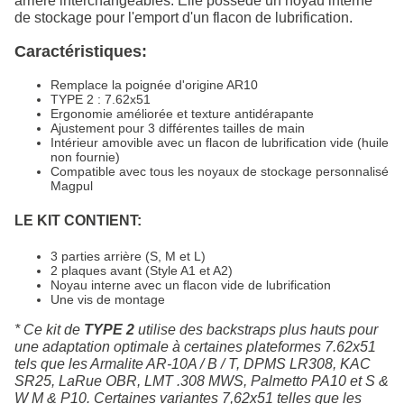
arrière interchangeables. Elle possède un noyau interne
de stockage pour l'emport d'un flacon de lubrification.
Caractéristiques:
Remplace la poignée d'origine AR10
TYPE 2 : 7.62x51
Ergonomie améliorée et texture antidérapante
Ajustement pour 3 différentes tailles de main
Intérieur amovible avec un flacon de lubrification vide (huile
non fournie)
Compatible avec tous les noyaux de stockage personnalisé
Magpul
LE KIT CONTIENT:
3 parties arrière (S, M et L)
2 plaques avant (Style A1 et A2)
Noyau interne avec un flacon vide de lubrification
Une vis de montage
* Ce kit de
TYPE 2
utilise des backstraps plus hauts pour
une adaptation optimale à certaines plateformes 7.62x51
tels que les Armalite AR-10A / B / T, DPMS LR308, KAC
SR25, LaRue OBR, LMT .308 MWS, Palmetto PA10 et S &
W M & P10. Certaines variantes 7,62x51 telles que les