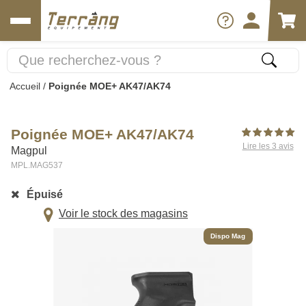
Accueil
/
Poignée MOE+ AK47/AK74
Poignée MOE+ AK47/AK74
Lire les 3 avis
Magpul
MPL.MAG537
Épuisé
Voir le stock des magasins
Dispo Mag