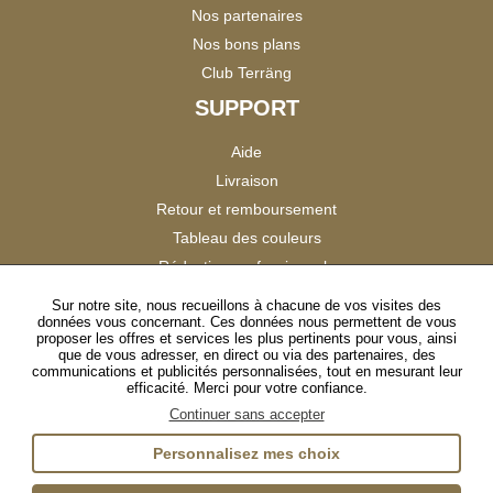
Nos partenaires
Nos bons plans
Club Terräng
SUPPORT
Aide
Livraison
Retour et remboursement
Tableau des couleurs
Réduction professionnels
Catalogues
Sur notre site, nous recueillons à chacune de vos visites des
données vous concernant. Ces données nous permettent de vous
Satisfaction Clients
proposer les offres et services les plus pertinents pour vous, ainsi
que de vous adresser, en direct ou via des partenaires, des
communications et publicités personnalisées, tout en mesurant leur
SUIVEZ-NOUS
efficacité. Merci pour votre confiance.
Continuer sans accepter
Personnalisez mes choix
Instagram
TikTok
Facebook
YouTube
LinkedIn