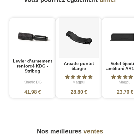
Levier d’armement
Arcade pontet
Volet éjection
renforcé KDG -
élargie
amélioré AR15/
Stribog
Kinetic DG
Magpul
Magpul
41,98 €
28,80 €
23,70 €
Nos meilleures
ventes