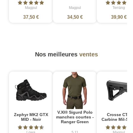
Magpul
Magpul
Terräng
37,50 €
34,50 €
39,90 €
Nos meilleures
ventes
V.XI® Sigurd Polo
Zephyr MK2 GTX
Crosse CTR
manches courtes -
MID - Noir
Carbine Mil-Sp
Ranger Green
Lowa
5.11
Magpul