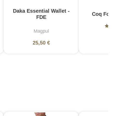
Daka Essential Wallet -
Coq Form
FDE
Magpul
Ter
25,50 €
9,