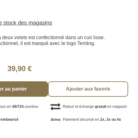
le stock des magasins
à deux volets est confectionné dans un cuir lisse.
tionnel, il est marqué avec le logo Terräng.
39,90 €
er au panier
Ajouter aux favoris
vous en
48/72h
ouvrées
Retour et échange
gratuit
en magasin
remboursé
Paiement sécurisé en
2x, 3x ou 4x