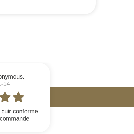
onymous.
1-14
n cuir conforme
 recommande