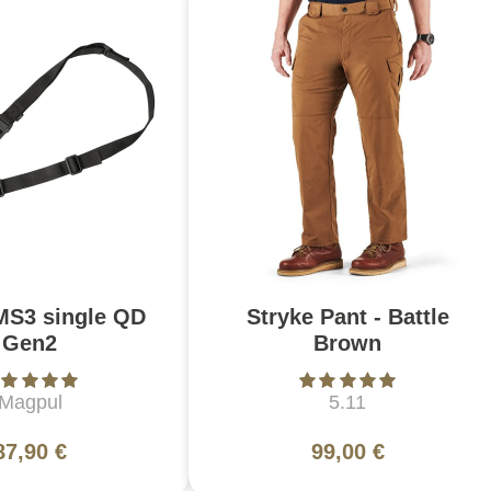
MS3 single QD
Stryke Pant - Battle
Gen2
Brown
Magpul
5.11
87,90 €
99,00 €