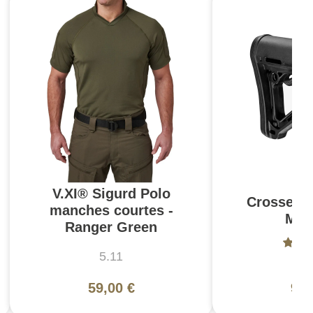
V.XI® Sigurd Polo
Crosse C
manches courtes -
Mil
Ranger Green
5.11
Ma
59,00 €
94,