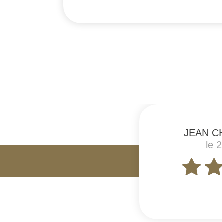
#
JEAN C
le 