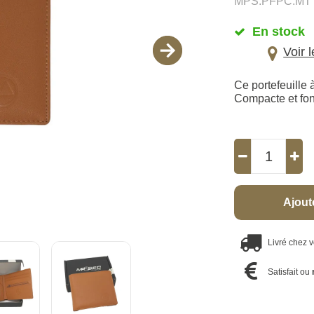
MPS.PFPC.MT
En stock
Voir 
Ce portefeuille 
Compacte et fonc
Ajout
Livré chez 
Satisfait ou