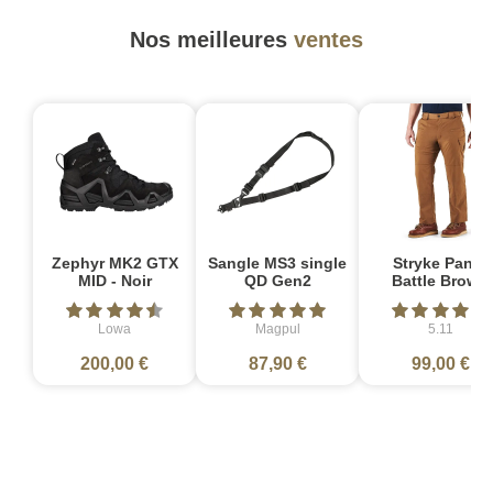
Nos meilleures
ventes
Zephyr MK2 GTX
Sangle MS3 single
Stryke Pant -
MID - Noir
QD Gen2
Battle Brown
Lowa
Magpul
5.11
200,00 €
87,90 €
99,00 €