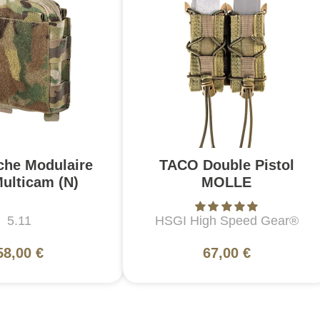
che Modulaire
TACO Double Pistol
ulticam (N)
MOLLE
5.11
HSGI High Speed Gear®
58,00 €
67,00 €