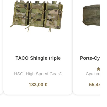
TACO Shingle triple
Porte-Cyal
HSGI High Speed Gear®
Cyalume T
133,00 €
55,45 €