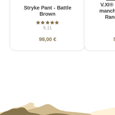
V.XI®
Stryke Pant - Battle
manch
Brown
Ran
5.11
99,00 €