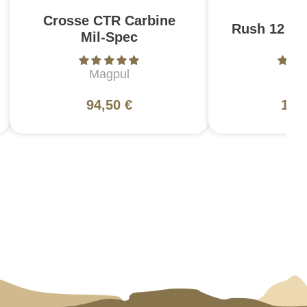
Crosse CTR Carbine
Rush 12 2.0
Mil-Spec
Magpul
5
94,50 €
130