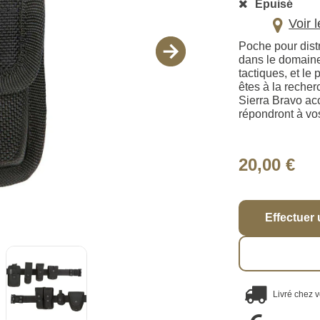
Épuisé
Voir 
Poche pour dist
dans le domaine 
tactiques, et le
êtes à la reche
Sierra Bravo ac
répondront à vos
20,00 €
Effectuer 
Livré chez 