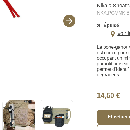
Nikaia Sheath
NKA.PGMMK.
Épuisé
Voir 
Le porte-garrot
est conçu pour o
occupant un mi
garantit une ex
permet d’identi
dégradées
14,50 €
Effectuer 