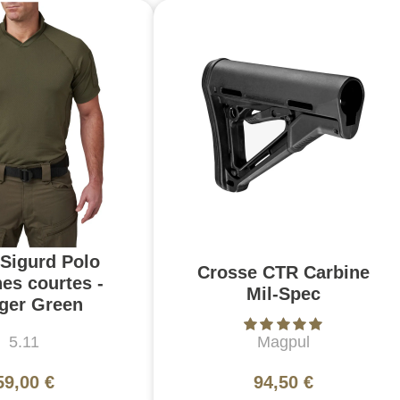
 Sigurd Polo
Crosse CTR Carbine
es courtes -
Mil-Spec
ger Green
5.11
Magpul
59,00 €
94,50 €