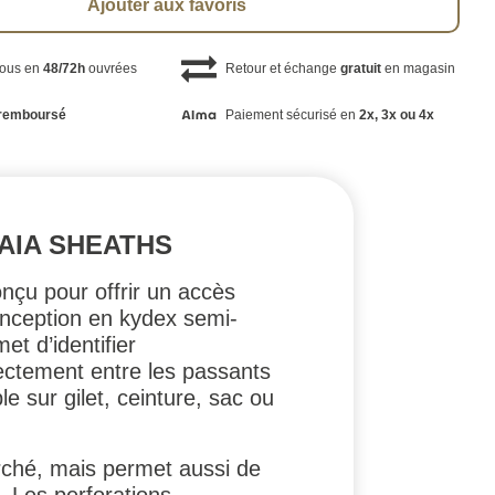
Ajouter aux favoris
vous en
48/72h
ouvrées
Retour et échange
gratuit
en magasin
remboursé
Paiement sécurisé en
2x, 3x ou 4x
AIA SHEATHS
nçu pour offrir un accès
onception en kydex semi-
et d’identifier
ectement entre les passants
 sur gilet, ceinture, sac ou
arché, mais permet aussi de
. Les perforations