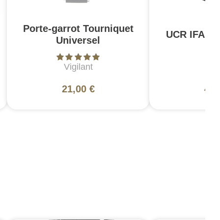
Porte-garrot Tourniquet
UCR IFAK P
Universel
Vigilant
5
21,00 €
49,