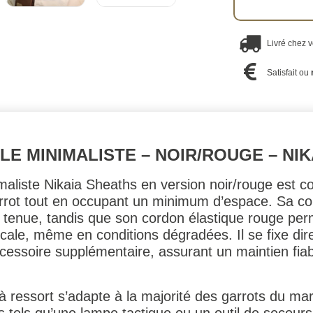
Livré chez 
Satisfait ou
E MINIMALISTE – NOIR/ROUGE – NIK
liste Nikaia Sheaths en version noir/rouge est co
garrot tout en occupant un minimum d’espace. Sa c
e tenue, tandis que son cordon élastique rouge perm
ale, même en conditions dégradées. Il se fixe dir
ssoire supplémentaire, assurant un maintien fiable
 à ressort s’adapte à la majorité des garrots du m
ns tels qu’une lampe tactique ou un outil de secours