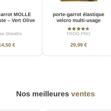
Garrot MOLLE
porte-garrot élastique
te – Vert Olive
velcro multi-usage
aia Sheaths
FROG.PRO
14,50 €
29,99 €
Nos meilleures
ventes