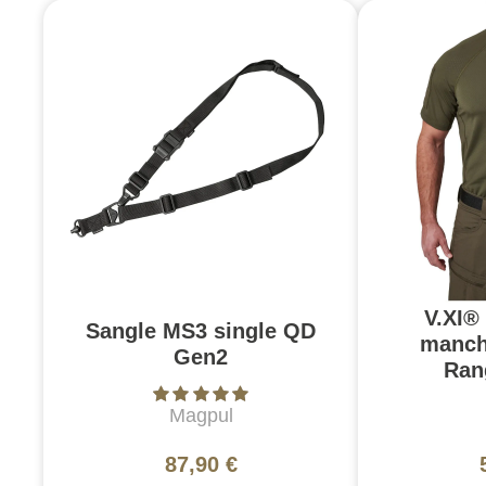
V.XI®
Sangle MS3 single QD
manch
Gen2
Ran
Magpul
87,90 €