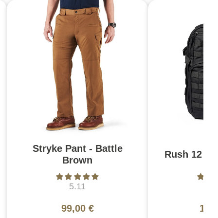
Stryke Pant - Battle
Rush 12 2.0
Brown
5.11
5
99,00 €
130