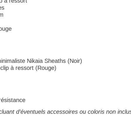
p à ressort
es
cm
rouge
nimaliste Nikaia Sheaths (Noir)
clip à ressort (Rouge)
résistance
luant d’éventuels accessoires ou coloris non inclus