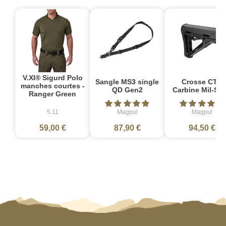
V.XI® Sigurd Polo
Sangle MS3 single
Crosse CTR
manches courtes -
QD Gen2
Carbine Mil-Sp
Ranger Green
5.11
Magpul
Magpul
59,00 €
87,90 €
94,50 €