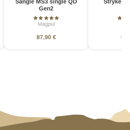
Sangle MS3 single QD
Stryke Pa
Gen2
Br
Magpul
5
87,90 €
99,