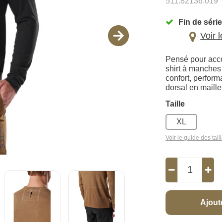
511.82136.019
Fin de série
Voir 
Pensé pour acco
shirt à manches
confort, perform
dorsal en maille 
Taille
XL
Voir le guide des tail
Ajout