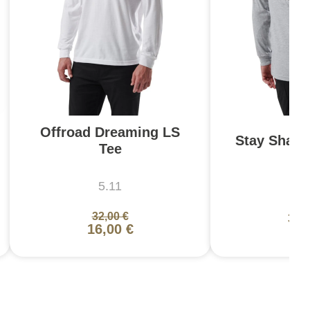
Offroad Dreaming LS
Stay Sharp
Tee
5.11
5
32,00 €
32,
16,00 €