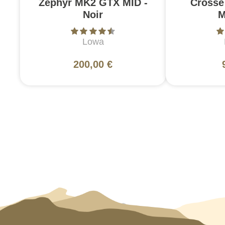
Zephyr MK2 GTX MID -
Crosse
Noir
M
Lowa
200,00 €