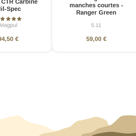
 CTR Carbine
manches courtes -
il-Spec
Ranger Green
Magpul
5.11
94,50 €
59,00 €