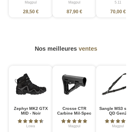
Magpul
Magpul
5.11
28,50 €
87,90 €
70,00 €
Nos meilleures
ventes
Zephyr MK2 GTX
Crosse CTR
Sangle MS3 sin
MID - Noir
Carbine Mil-Spec
QD Gen2
Lowa
Magpul
Magpul