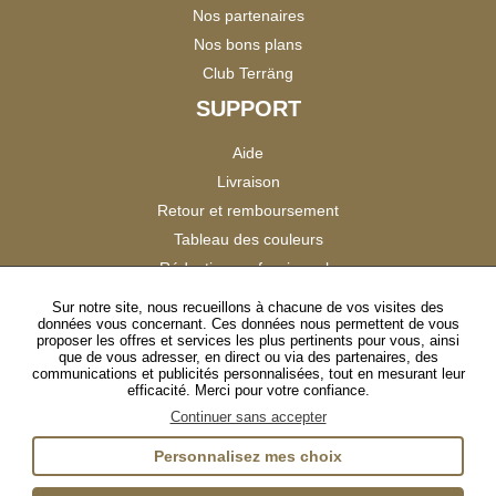
Nos partenaires
Nos bons plans
Club Terräng
SUPPORT
Aide
Livraison
Retour et remboursement
Tableau des couleurs
Réduction professionnels
Catalogues
Sur notre site, nous recueillons à chacune de vos visites des
données vous concernant. Ces données nous permettent de vous
Satisfaction Clients
proposer les offres et services les plus pertinents pour vous, ainsi
que de vous adresser, en direct ou via des partenaires, des
communications et publicités personnalisées, tout en mesurant leur
SUIVEZ-NOUS
efficacité. Merci pour votre confiance.
Continuer sans accepter
Personnalisez mes choix
Instagram
TikTok
Facebook
YouTube
LinkedIn