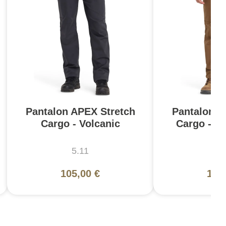
Pantalon APEX Stretch
Pantalon A
Cargo - Volcanic
Cargo - B
5.11
5
105,00 €
105