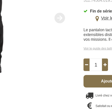
511.74504.019.
Fin de série
Voir 
Le pantalon tac
extensibles dist
vos missions. Il
Voir le guide des tail
Ajout
Livré chez 
Satisfait ou