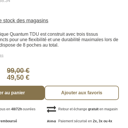
38.34
le stock des magasins
tique Quantum TDU est construit avec trois tissus
incts pour une flexibilité et une durabilité maximales lors de
 dispose de 8 poches au total.
les
99,00 €
49,50 €
er au panier
Ajouter aux favoris
vous en
48/72h
ouvrées
Retour et échange
gratuit
en magasin
remboursé
Paiement sécurisé en
2x, 3x ou 4x