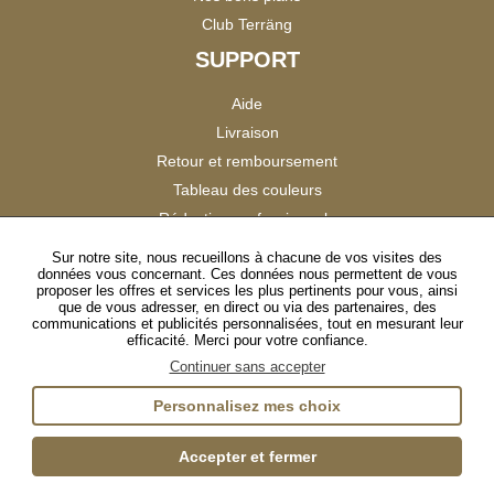
Club Terräng
SUPPORT
Aide
Livraison
Retour et remboursement
Tableau des couleurs
Réduction professionnels
Catalogues
Sur notre site, nous recueillons à chacune de vos visites des
données vous concernant. Ces données nous permettent de vous
Satisfaction Clients
proposer les offres et services les plus pertinents pour vous, ainsi
que de vous adresser, en direct ou via des partenaires, des
communications et publicités personnalisées, tout en mesurant leur
SUIVEZ-NOUS
efficacité. Merci pour votre confiance.
Continuer sans accepter
Personnalisez mes choix
Instagram
TikTok
Facebook
YouTube
LinkedIn
Accepter et fermer
Gestion des cookies
Plan du site