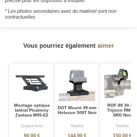
précise pour les dispositifs à installer.
* Les photos secondaires avec du matériel sont non
contractuelles
Vous pourriez également
aimer
Montage optique
ROF-90 30 m
DOT Mount 49 mm
latéral Picatinny
Trijicon RMR 
Holosun 509T Noir
Zastava M05-E2
SRO Noir
Zastava Arms
Reptilia
Reptilia
90,00 €
144,90 €
150,00 €