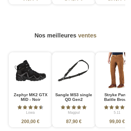
Nos meilleures
ventes
Zephyr MK2 GTX
Sangle MS3 single
Stryke Pant -
MID - Noir
QD Gen2
Battle Brown
Lowa
Magpul
5.11
200,00 €
87,90 €
99,00 €