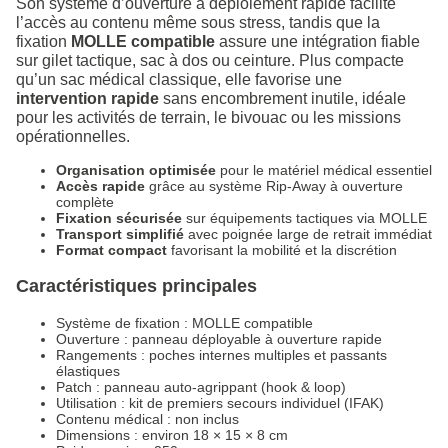
Son système d’ouverture à déploiement rapide facilite
l’accès au contenu même sous stress, tandis que la
fixation
MOLLE compatible
assure une intégration fiable
sur gilet tactique, sac à dos ou ceinture. Plus compacte
qu’un sac médical classique, elle favorise une
intervention rapide
sans encombrement inutile, idéale
pour les activités de terrain, le bivouac ou les missions
opérationnelles.
Organisation optimisée
pour le matériel médical essentiel
Accès rapide
grâce au système Rip-Away à ouverture
complète
Fixation sécurisée
sur équipements tactiques via MOLLE
Transport simplifié
avec poignée large de retrait immédiat
Format compact
favorisant la mobilité et la discrétion
Caractéristiques principales
Système de fixation : MOLLE compatible
Ouverture : panneau déployable à ouverture rapide
Rangements : poches internes multiples et passants
élastiques
Patch : panneau auto-agrippant (hook & loop)
Utilisation : kit de premiers secours individuel (IFAK)
Contenu médical : non inclus
Dimensions : environ 18 × 15 × 8 cm