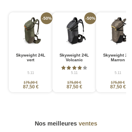
-50%
-50%
-
Skyweight 24L
Skyweight 24L
Skyweight 24
vert
Volcanic
Marron
5.11
5.11
5.11
175,00 €
175,00 €
175,00 €
87,50 €
87,50 €
87,50 €
Nos meilleures
ventes