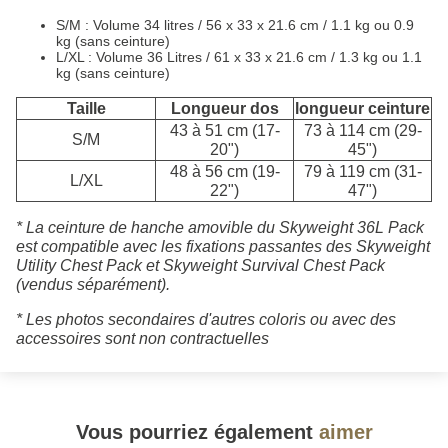
S/M : Volume 34 litres / 56 x 33 x 21.6 cm / 1.1 kg ou 0.9
kg (sans ceinture)
L/XL : Volume 36 Litres / 61 x 33 x 21.6 cm / 1.3 kg ou 1.1
kg (sans ceinture)
Taille
Longueur dos
longueur ceinture
43 à 51 cm (17-
73 à 114 cm (29-
S/M
20")
45")
48 à 56 cm (19-
79 à 119 cm (31-
L/XL
22")
47")
* La ceinture de hanche amovible du Skyweight 36L Pack
est compatible avec les fixations passantes des Skyweight
Utility Chest Pack et Skyweight Survival Chest Pack
(vendus séparément).
* Les photos secondaires d'autres coloris ou avec des
accessoires sont non contractuelles
Vous pourriez également
aimer