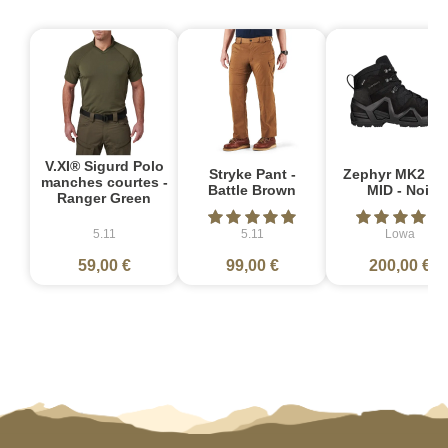
V.XI® Sigurd Polo
Stryke Pant -
Zephyr MK2 G
manches courtes -
Battle Brown
MID - Noir
Ranger Green
5.11
5.11
Lowa
59,00 €
99,00 €
200,00 €