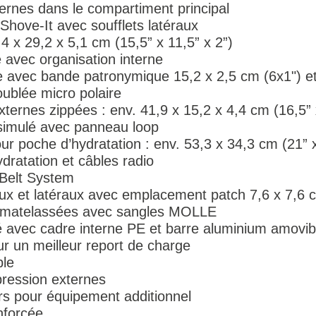
ternes dans le compartiment principal
Shove-It avec soufflets latéraux
,4 x 29,2 x 5,1 cm (15,5” x 11,5” x 2”)
e avec organisation interne
 avec bande patronymique 15,2 x 2,5 cm (6x1") et
ublée micro polaire
ternes zippées : env. 41,9 x 15,2 x 4,4 cm (16,5” 
imulé avec panneau loop
ur poche d’hydratation : env. 53,3 x 34,3 cm (21” 
dratation et câbles radio
Belt System
x et latéraux avec emplacement patch 7,6 x 7,6 
s matelassées avec sangles MOLLE
 avec cadre interne PE et barre aluminium amovib
r un meilleur report de charge
ble
ression externes
urs pour équipement additionnel
nforcée