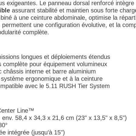
plus exigeantes. Le panneau dorsal renforcé intègre
ible
assurant stabilité et maintien sous forte char
né à une ceinture abdominale, optimise la réparti
s permettent une configuration évolutive, et la comp
dularité complète.
issions longues et déploiements étendus
ès complète pour équipement volumineux
c châssis interne et barre aluminium
 système ergonomique et à la ceinture
ompatible avec le 5.11 RUSH Tier System
 Center Line™
 env. 58,4 x 34,3 x 21,6 cm (23" x 13,5" x 8,5")
80°
e intégrée (jusqu’à 15")