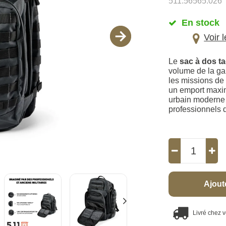
511.56565.026
En stock
Voir 
Le
sac à dos t
volume de la g
les missions de 
un emport maxim
urbain moderne 
professionnels 
Ajout
Livré chez 