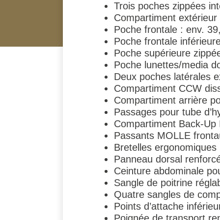
Trois poches zippées in
Compartiment extérieur 
Poche frontale : env. 39
Poche frontale inférieur
Poche supérieure zippée
Poche lunettes/media do
Deux poches latérales ex
Compartiment CCW diss
Compartiment arrière po
Passages pour tube d’hy
Compartiment Back-Up 
Passants MOLLE frontau
Bretelles ergonomique
Panneau dorsal renforcé
Ceinture abdominale pou
Sangle de poitrine régla
Quatre sangles de comp
Points d’attache inférie
Poignée de transport re