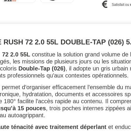
Satisfait ou
RUSH 72 2.0 55L DOUBLE-TAP (026) 5
 72 2.0 55L
constitue la solution grand volume 
és, les missions de plusieurs jours ou les situati
coloris
Double-Tap (026)
, il adopte un gris urbai
ts professionnels qu’aux contextes opérationnels.
il permet d’organiser efficacement l’ensemble du ma
tronique, hydratation, documents et accessoires s
le 180° facilite l’accès rapide au contenu. Il comp
usqu’à 15 pouces
, trois poches internes zippées a
u autoagrippant.
ute ténacité avec traitement déperlant
et enduct