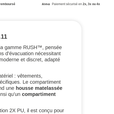
remboursé
Paiement sécurisé en
2x, 3x ou 4x
.11
de la gamme RUSH™, pensée
ons d’évacuation nécessitant
n moderne et discret, adapté
tériel : vêtements,
pécifiques. Le compartiment
rend une
housse matelassée
insi qu’un
compartiment
ion 2X PU, il est conçu pour