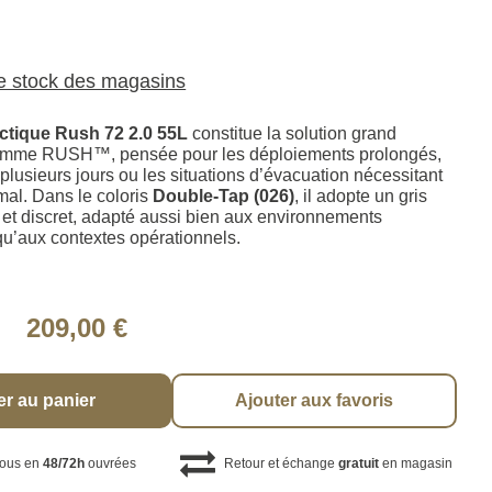
le stock des magasins
actique Rush 72 2.0 55L
constitue la solution grand
amme RUSH™, pensée pour les déploiements prolongés,
plusieurs jours ou les situations d’évacuation nécessitant
al. Dans le coloris
Double-Tap (026)
, il adopte un gris
et discret, adapté aussi bien aux environnements
qu’aux contextes opérationnels.
209,00 €
er au panier
Ajouter aux favoris
vous en
48/72h
ouvrées
Retour et échange
gratuit
en magasin