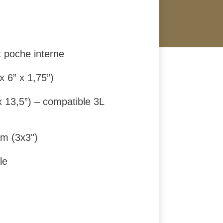
 poche interne
x 6” x 1,75”)
x 13,5”) – compatible 3L
cm (3x3")
le