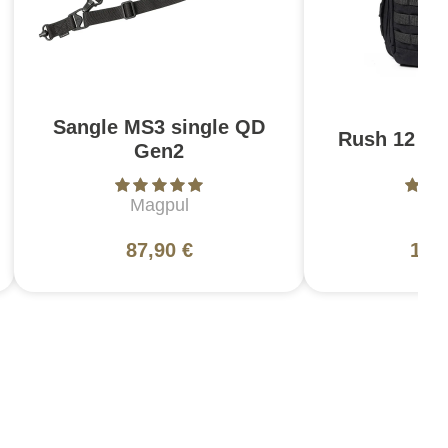
Sangle MS3 single QD
Rush 12 2.0
Gen2
Magpul
5
87,90 €
130