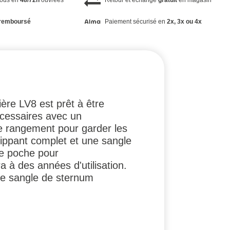
vous en
48/72h
ouvrées
Retour et échange
gratuit
en magasin
remboursé
Paiement sécurisé en
2x, 3x ou 4x
ière LV8 est prêt à être
écessaires avec un
e rangement pour garder les
ppant complet et une sangle
ne poche pour
a à des années d'utilisation.
ne sangle de sternum