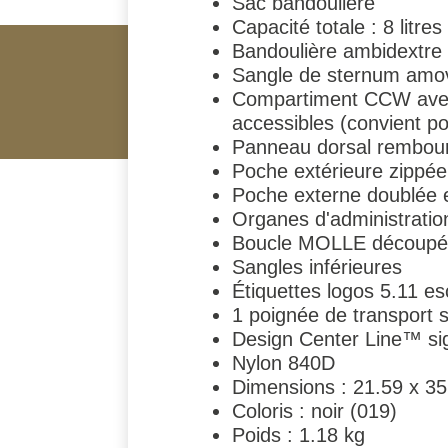
Sac bandoulière
Capacité totale : 8 litres
Bandoulière ambidextre
Sangle de sternum amov
Compartiment CCW avec p
accessibles (convient p
Panneau dorsal rembourr
Poche extérieure zippée
Poche externe doublée e
Organes d'administratio
Boucle MOLLE découpée
Sangles inférieures
Étiquettes logos 5.11 e
1 poignée de transport s
Design Center Line™ si
Nylon 840D
Dimensions : 21.59 x 3
Coloris : noir (019)
Poids : 1.18 kg