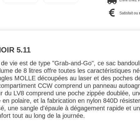
Livré chez 
Satisfait ou
OIR 5.11
le de vie est de type "Grab-and-Go", ce sac bandoul
me de 8 litres offre toutes les caractéristiques n
angles MOLLE découpées au laser et des poches d
 compartiment CCW comprend un panneau autoagri
ieur du LV8 comprend une poche zippée doublée, u
n polaire, et la fabrication en nylon 840D résister
é, une sangle d'épaule à dégagement rapide et u
ort tout au long de la journée.