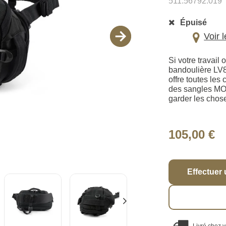
511.56792.019
Épuisé
Voir 
Si votre travail
bandoulière LV8
offre toutes les
des sangles MO
garder les chos
105,00 €
Effectuer 