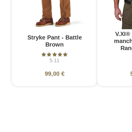
V.XI®
Stryke Pant - Battle
manch
Brown
Ran
5.11
99,00 €