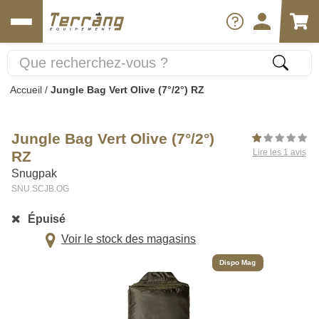
Accueil
/
Jungle Bag Vert Olive (7°/2°) RZ
Jungle Bag Vert Olive (7°/2°)
Lire les 1 avis
RZ
Snugpak
SNU.SCJB.OG
Épuisé
Voir le stock des magasins
Dispo Mag