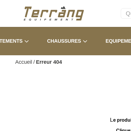
TEMENTS
CHAUSSURES
EQUIPEM
Accueil
/
Erreur 404
L
e produ
Clique