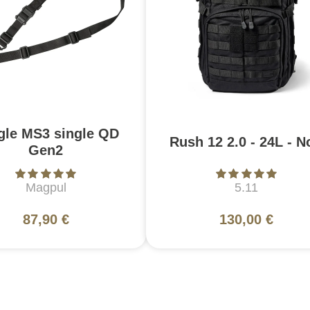
gle MS3 single QD
Rush 12 2.0 - 24L - N
Gen2
Magpul
5.11
87,90 €
130,00 €