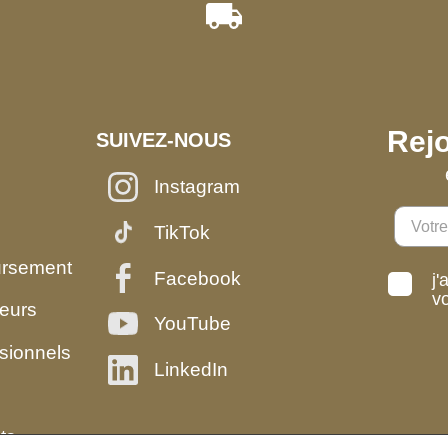
Rejo
SUIVEZ-NOUS
Instagram
TikTok
ursement
Facebook
j'
v
eurs
YouTube
sionnels
LinkedIn
ts