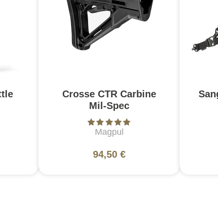
tle
Crosse CTR Carbine
San
Mil-Spec
Magpul
94,50 €