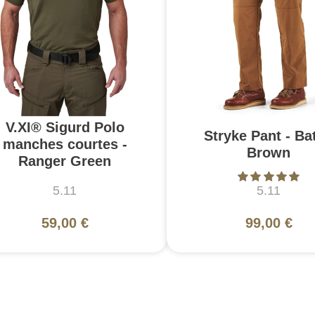
V.XI® Sigurd Polo
Stryke Pant - Bat
manches courtes -
Brown
Ranger Green
5.11
5.11
59,00 €
99,00 €