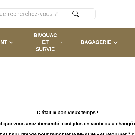
BIVOUAC
ENT
ET
BAGAGERIE
SURVIE
C'était le bon vieux temps !
it que vous avez demandé n'est plus en vente ou a changé
z sur sur l'image pour remonter le MEKONG et retourner à
l