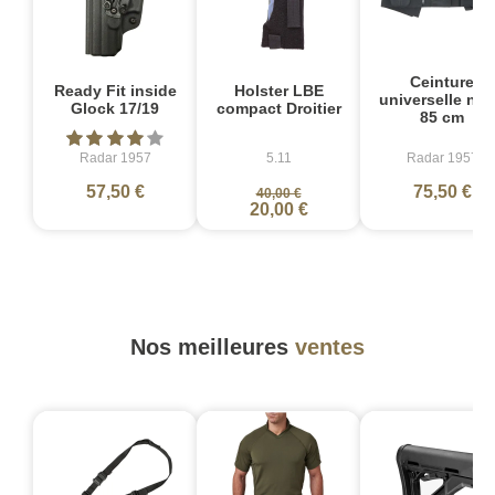
Ceinture
Ready Fit inside
Holster LBE
universelle noir
Glock 17/19
compact Droitier
85 cm
Radar 1957
5.11
Radar 1957
57,50 €
75,50 €
40,00 €
20,00 €
Nos meilleures
ventes