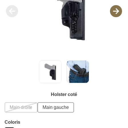
Holster coté
Main droite
Main gauche
Coloris