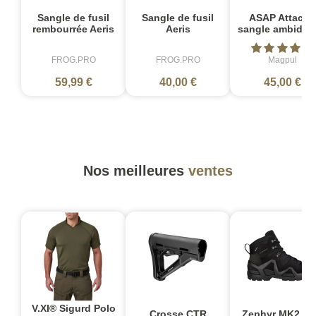
Sangle de fusil
Sangle de fusil
ASAP Attache
rembourrée Aeris
Aeris
sangle ambidex
FROG.PRO
FROG.PRO
Magpul
59,99 €
40,00 €
45,00 €
Nos meilleures
ventes
V.XI® Sigurd Polo
Crosse CTR
Zephyr MK2 G