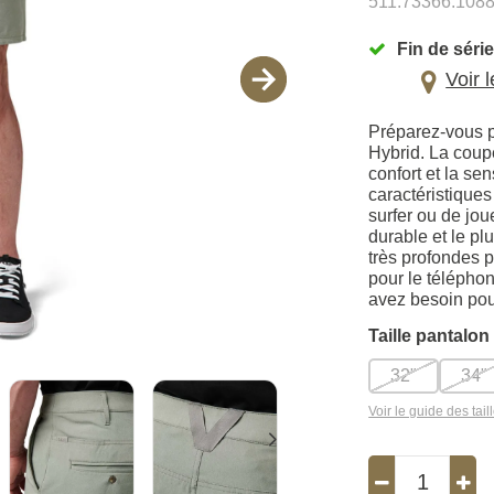
511.73366.108
Fin de série
Voir 
Préparez-vous p
Hybrid. La coup
confort et la se
caractéristiques
surfer ou de joue
durable et le p
très profondes p
pour le téléphon
avez besoin pou
Taille pantalon
32"
34"
Voir le guide des tail