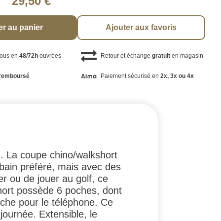
29,50 €
er au panier
Ajouter aux favoris
vous en
48/72h
ouvrées
Retour et échange
gratuit
en magasin
remboursé
Paiement sécurisé en
2x, 3x ou 4x
d. La coupe chino/walkshort
 bain préféré, mais avec des
er ou de jouer au golf, ce
 short possède 6 poches, dont
oche pour le téléphone. Ce
journée. Extensible, le