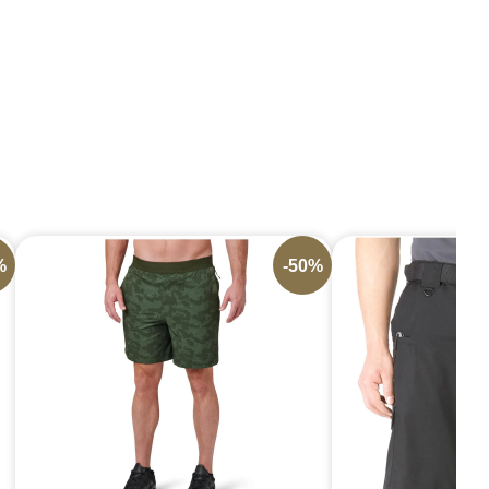
%
-50%