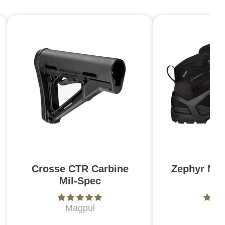
Crosse CTR Carbine
Zephyr MK
Mil-Spec
N
Magpul
L