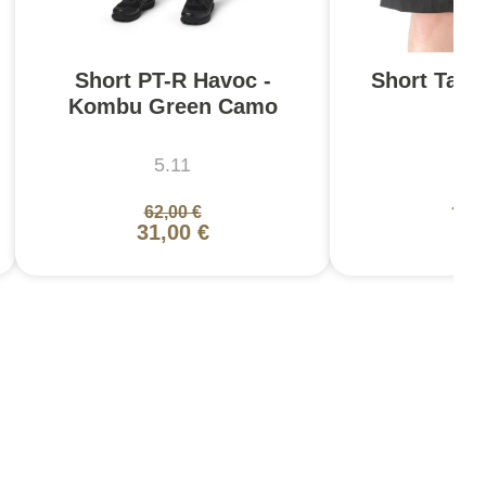
Short PT-R Havoc -
Short Tacl
Kombu Green Camo
1
5.11
5
62,00 €
70,
31,00 €