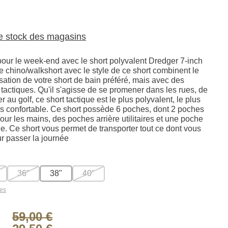
8
le stock des magasins
our le week-end avec le short polyvalent Dredger 7-inch
e chino/walkshort avec le style de ce short combinent le
nsation de votre short de bain préféré, mais avec des
 tactiques. Qu'il s'agisse de se promener dans les rues, de
r au golf, ce short tactique est le plus polyvalent, le plus
lus confortable. Ce short possède 6 poches, dont 2 poches
our les mains, des poches arrière utilitaires et une poche
e. Ce short vous permet de transporter tout ce dont vous
r passer la journée
36"
38"
40"
les
59,00 €