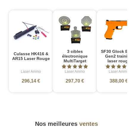
3 cibles
SF30 Glock Bas
Culasse HK416 &
électronique
Gen2 training
AR15 Laser Rouge
MultiTarget
laser rouge
Laser Ammo
Laser Ammo
Laser Ammo
296,14 €
297,70 €
388,00 €
Nos meilleures
ventes