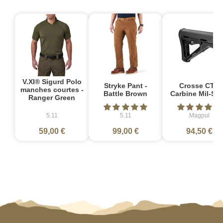
V.XI® Sigurd Polo
Stryke Pant -
Crosse CTR
manches courtes -
Battle Brown
Carbine Mil-Sp
Ranger Green
5.11
5.11
Magpul
59,00 €
99,00 €
94,50 €