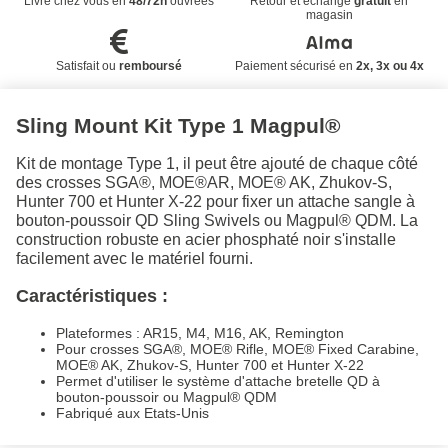
Livré chez vous en
48/72h
ouvrées
Retour et échange
gratuit
en
magasin
Satisfait ou
remboursé
Paiement sécurisé en
2x, 3x ou 4x
Sling Mount Kit Type 1 Magpul®
Kit de montage Type 1, il peut être ajouté de chaque côté
des crosses SGA®, MOE®AR, MOE® AK, Zhukov-S,
Hunter 700 et Hunter X-22 pour fixer un attache sangle à
bouton-poussoir QD Sling Swivels ou Magpul® QDM. La
construction robuste en acier phosphaté noir s'installe
facilement avec le matériel fourni.
Caractéristiques :
Plateformes : AR15, M4, M16, AK, Remington
Pour crosses SGA®, MOE® Rifle, MOE® Fixed Carabine,
MOE® AK, Zhukov-S, Hunter 700 et Hunter X-22
Permet d'utiliser le système d'attache bretelle QD à
bouton-poussoir ou Magpul® QDM
Fabriqué aux Etats-Unis