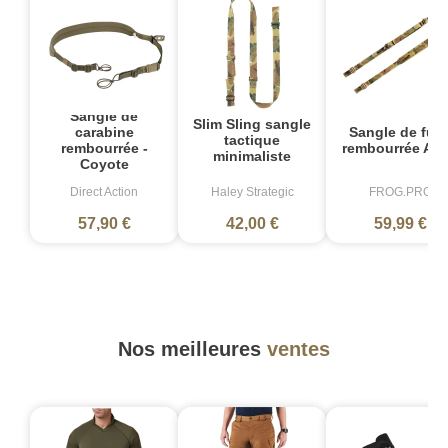
Sangle de
Slim Sling sangle
Sangle de fusi
carabine
tactique
rembourrée Aer
rembourrée -
minimaliste
Coyote
Direct Action
Haley Strategic
FROG.PRO
57,90 €
42,00 €
59,99 €
Nos meilleures
ventes