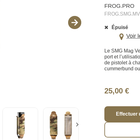
FROG.PRO
FROG.SMG.MVI
Épuisé
Voir 
Le SMG Mag Velc
port et l’utilisa
de pistolet à c
cummerbund ou 
25,00 €
Effectuer 