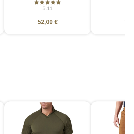
5.11
5
52,00 €
37,