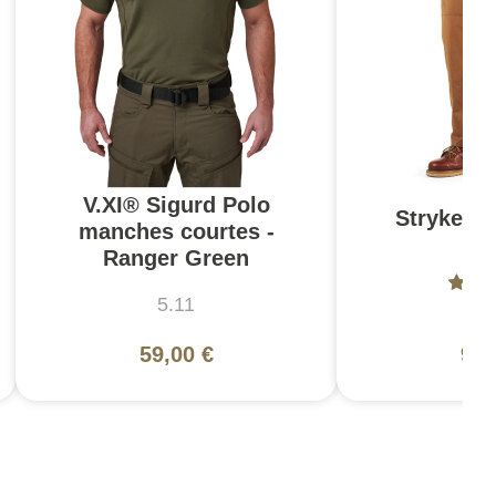
V.XI® Sigurd Polo
Stryke Pa
manches courtes -
Br
Ranger Green
5.11
5
59,00 €
99,