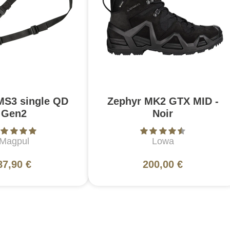
MS3 single QD
Zephyr MK2 GTX MID -
Gen2
Noir
Magpul
Lowa
87,90 €
200,00 €