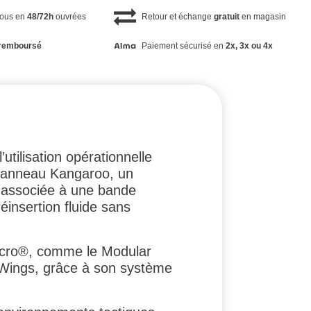
vous en
48/72h
ouvrées
Retour et échange
gratuit
en magasin
remboursé
Paiement sécurisé en
2x, 3x ou 4x
utilisation opérationnelle
n panneau Kangaroo, un
 associée à une bande
éinsertion fluide sans
Velcro®, comme le Modular
 Wings, grâce à son système