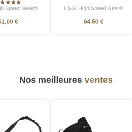
gh Speed Gear®
HSGI High Speed Gear®
51,00 €
64,50 €
Nos meilleures
ventes