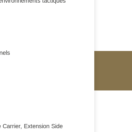
s environnements tactiques
nels
 Carrier, Extension Side