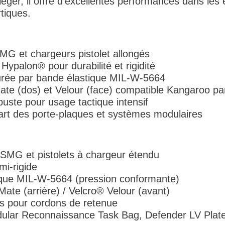
 léger, il offre d’excellentes performances dans le
tiques.
G et chargeurs pistolet allongés
Hypalon® pour durabilité et rigidité
urée par bande élastique MIL-W-5664
Mate (dos) et Velour (face) compatible Kangaroo pa
uste pour usage tactique intensif
art des porte-plaques et systèmes modulaires
SMG et pistolets à chargeur étendu
mi-rigide
tique MIL-W-5664 (pression conformante)
-Mate (arrière) / Velcro® Velour (avant)
és pour cordons de retenue
Modular Reconnaissance Task Bag, Defender LV Plate