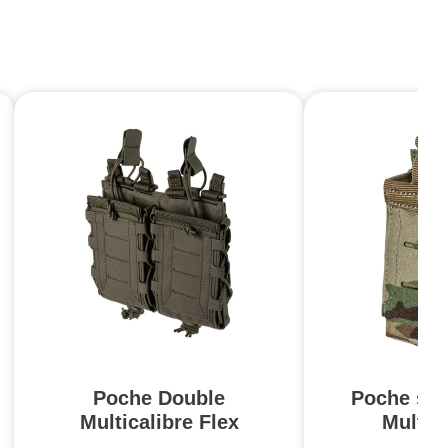
Poche Double
Poche sim
Multicalibre Flex
Multic