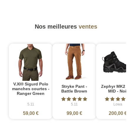
Nos meilleures
ventes
V.XI® Sigurd Polo
Stryke Pant -
Zephyr MK2 G
manches courtes -
Battle Brown
MID - Noir
Ranger Green
5.11
5.11
Lowa
59,00 €
99,00 €
200,00 €