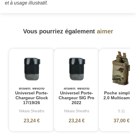
et à usage illustratif.
Vous pourriez également
aimer
Insert Velcro
Insert Velcro
Poche simple 
Universel Porte-
Universel Porte-
2.0 Multicam Fl
Chargeur Glock
Chargeur SIG Pro
17/19/26
2022
Nikaia Sheaths
Nikaia Sheaths
5.11
23,24 €
23,24 €
37,00 €