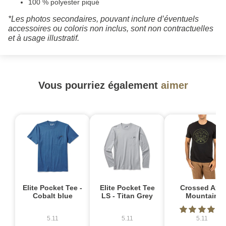
100 % polyester piqué
*Les photos secondaires, pouvant inclure d’éventuels
accessoires ou coloris non inclus, sont non contractuelles
et à usage illustratif.
Vous pourriez également
aimer
-
Elite Pocket Tee -
Elite Pocket Tee
Crossed Axe
Cobalt blue
LS - Titan Grey
Mountain
5.11
5.11
5.11