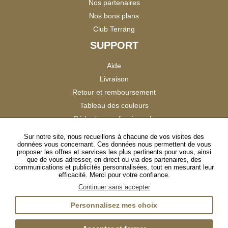
Nos partenaires
Nos bons plans
Club Terräng
SUPPORT
Aide
Livraison
Retour et remboursement
Tableau des couleurs
Réduction professionnels
Catalogues
Sur notre site, nous recueillons à chacune de vos visites des
données vous concernant. Ces données nous permettent de vous
Satisfaction Clients
proposer les offres et services les plus pertinents pour vous, ainsi
que de vous adresser, en direct ou via des partenaires, des
communications et publicités personnalisées, tout en mesurant leur
SUIVEZ-NOUS
efficacité. Merci pour votre confiance.
Continuer sans accepter
Personnalisez mes choix
Instagram
TikTok
Facebook
YouTube
LinkedIn