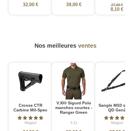
32,00 €
39,00 €
27,00 €
8,10 €
Nos meilleures
ventes
V.XI® Sigurd Polo
Crosse CTR
Sangle MS3 sin
manches courtes -
Carbine Mil-Spec
QD Gen2
Ranger Green
Magpul
5.11
Magpul