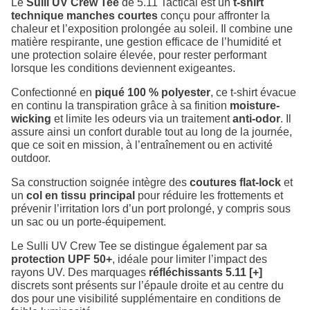
Le
Sulli UV Crew Tee
de 5.11 Tactical est un
t-shirt
technique manches courtes
conçu pour affronter la
chaleur et l’exposition prolongée au soleil. Il combine une
matière respirante, une gestion efficace de l’humidité et
une protection solaire élevée, pour rester performant
lorsque les conditions deviennent exigeantes.
Confectionné en
piqué 100 % polyester
, ce t-shirt évacue
en continu la transpiration grâce à sa finition
moisture-
wicking
et limite les odeurs via un traitement
anti-odor
. Il
assure ainsi un confort durable tout au long de la journée,
que ce soit en mission, à l’entraînement ou en activité
outdoor.
Sa construction soignée intègre des
coutures flat-lock
et
un
col en tissu principal
pour réduire les frottements et
prévenir l’irritation lors d’un port prolongé, y compris sous
un sac ou un porte-équipement.
Le Sulli UV Crew Tee se distingue également par sa
protection UPF 50+
, idéale pour limiter l’impact des
rayons UV. Des marquages
réfléchissants 5.11 [+]
discrets sont présents sur l’épaule droite et au centre du
dos pour une visibilité supplémentaire en conditions de