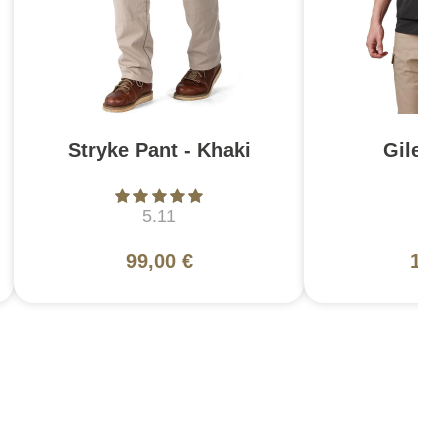
Stryke Pant - Khaki
Gilet 
5.11
5
99,00 €
115