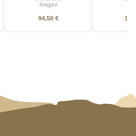
Magpul
5
94,50 €
130