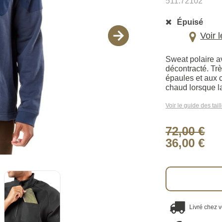
511.72102
Épuisé
Voir 
Sweat polaire av
décontracté. Trè
épaules et aux c
chaud lorsque la 
Voir le guide des tail
72,00 €
36,00 €
Livré chez 