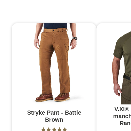
V.XI®
Stryke Pant - Battle
manch
Brown
Ran